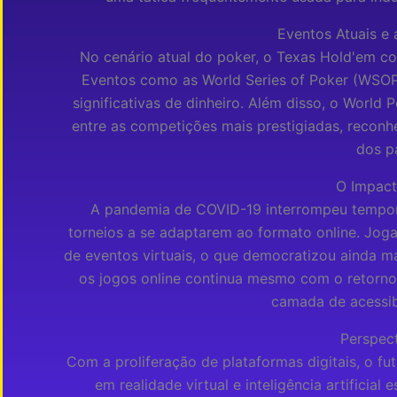
Eventos Atuais e
No cenário atual do poker, o Texas Hold'em c
Eventos como as World Series of Poker (WSOP
significativas de dinheiro. Além disso, o World
entre as competições mais prestigiadas, reconhe
dos pa
O Impac
A pandemia de COVID-19 interrompeu tempora
torneios a se adaptarem ao formato online. Jog
de eventos virtuais, o que democratizou ainda m
os jogos online continua mesmo com o retorno
camada de acessibi
Perspect
Com a proliferação de plataformas digitais, o fu
em realidade virtual e inteligência artificia