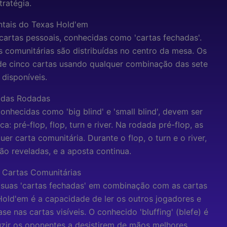
tratégia.
tais do Texas Hold'em
artas pessoais, conhecidas como 'cartas fechadas'.
s comunitárias são distribuídas no centro da mesa. Os
de cinco cartas usando qualquer combinação das sete
 disponíveis.
das Rodadas
onhecidas como 'big blind' e 'small blind', devem ser
 pré-flop, flop, turn e river. Na rodada pré-flop, as
r carta comunitária. Durante o flop, o turn e o river,
ão reveladas, e a aposta continua.
 Cartas Comunitárias
suas 'cartas fechadas' em combinação com as cartas
old'em é a capacidade de ler os outros jogadores e
e nas cartas visíveis. O conhecido 'bluffing' (blefe) é
zir os oponentes a desistirem de mãos melhores.