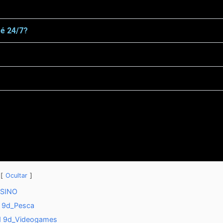
 é 24/7?
Ocultar
ASINO
 9d_Pesca
d 9d_Videogames