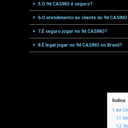
5.O 9d CASINO é seguro?
6.O atendimento ao cliente do 9d CASINO
7.É seguro jogar no 9d CASINO?
8.É legal jogar no 9d CASINO no Brasil?
Índice
1
9d C
1.1
9d
1.2
9