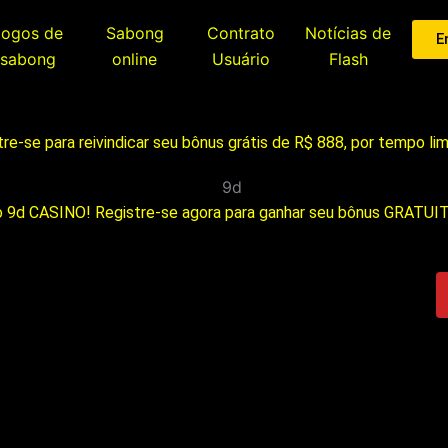
Jogos de
Sabong
Contrato
Notícias de
E
sabong
online
Usuário
Flash
re-se para reivindicar seu bônus grátis de R$ 888, por tempo lim
 9d CASINO! Registre-se agora para ganhar seu bônus GRATUI