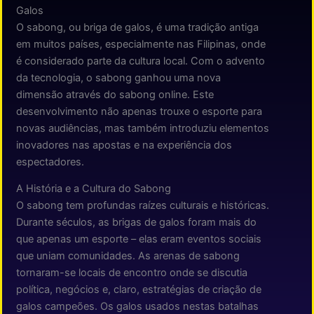
Galos
O sabong, ou briga de galos, é uma tradição antiga
em muitos países, especialmente nas Filipinas, onde
é considerado parte da cultura local. Com o advento
da tecnologia, o sabong ganhou uma nova
dimensão através do sabong online. Este
desenvolvimento não apenas trouxe o esporte para
novas audiências, mas também introduziu elementos
inovadores nas apostas e na experiência dos
espectadores.
A História e a Cultura do Sabong
O sabong tem profundas raízes culturais e históricas.
Durante séculos, as brigas de galos foram mais do
que apenas um esporte – elas eram eventos sociais
que uniam comunidades. As arenas de sabong
tornaram-se locais de encontro onde se discutia
política, negócios e, claro, estratégias de criação de
galos campeões. Os galos usados nestas batalhas