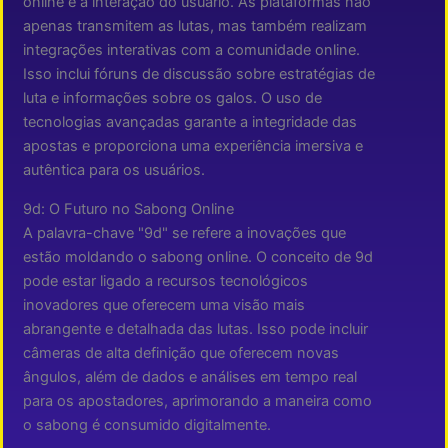
online é a interação do usuário. As plataformas não
apenas transmitem as lutas, mas também realizam
integrações interativas com a comunidade online.
Isso inclui fóruns de discussão sobre estratégias de
luta e informações sobre os galos. O uso de
tecnologias avançadas garante a integridade das
apostas e proporciona uma experiência imersiva e
autêntica para os usuários.
9d: O Futuro no Sabong Online
A palavra-chave "9d" se refere a inovações que
estão moldando o sabong online. O conceito de 9d
pode estar ligado a recursos tecnológicos
inovadores que oferecem uma visão mais
abrangente e detalhada das lutas. Isso pode incluir
câmeras de alta definição que oferecem novas
ângulos, além de dados e análises em tempo real
para os apostadores, aprimorando a maneira como
o sabong é consumido digitalmente.