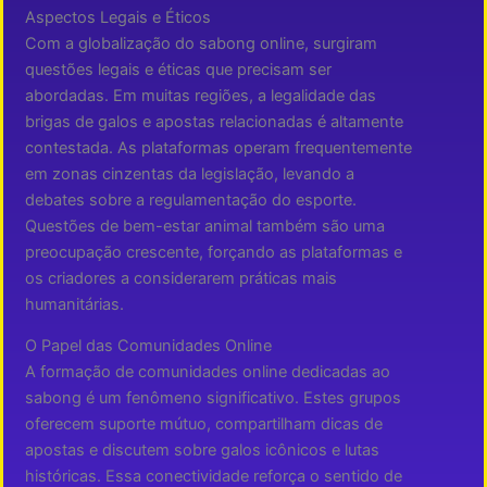
Aspectos Legais e Éticos
Com a globalização do sabong online, surgiram
questões legais e éticas que precisam ser
abordadas. Em muitas regiões, a legalidade das
brigas de galos e apostas relacionadas é altamente
contestada. As plataformas operam frequentemente
em zonas cinzentas da legislação, levando a
debates sobre a regulamentação do esporte.
Questões de bem-estar animal também são uma
preocupação crescente, forçando as plataformas e
os criadores a considerarem práticas mais
humanitárias.
O Papel das Comunidades Online
A formação de comunidades online dedicadas ao
sabong é um fenômeno significativo. Estes grupos
oferecem suporte mútuo, compartilham dicas de
apostas e discutem sobre galos icônicos e lutas
históricas. Essa conectividade reforça o sentido de