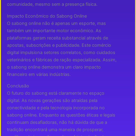
comunidade, mesmo sem a presença física.
Impacto Econômico do Sabong Online
O sabong online não é apenas um esporte, mas
também um importante motor econômico. As
plataformas geram receita substancial através de
apostas, subscrições e publicidade. Este comércio
digital impulsiona setores correlatos, como cuidados
veterinários e fábricas de ração especializada. Assim,
o sabong online demonstra um claro impacto
financeiro em várias indústrias.
Conclusão
O futuro do sabong está claramente no espaço
digital. As novas gerações são atraídas pela
conectividade e pela tecnologia incorporada no
sabong online. Enquanto as questões éticas e legais
continuam desafiadoras, não há dúvida de que a
tradição encontrará uma maneira de prosperar,