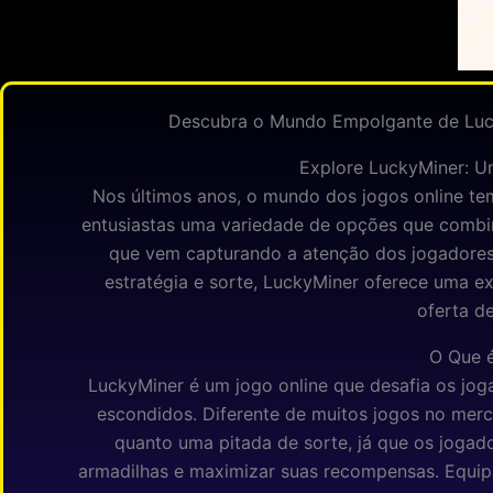
Descubra o Mundo Empolgante de Lucky
Explore LuckyMiner: U
Nos últimos anos, o mundo dos jogos online te
entusiastas uma variedade de opções que combi
que vem capturando a atenção dos jogadore
estratégia e sorte, LuckyMiner oferece uma e
oferta de
O Que 
LuckyMiner é um jogo online que desafia os jog
escondidos. Diferente de muitos jogos no merc
quanto uma pitada de sorte, já que os jogad
armadilhas e maximizar suas recompensas. Equipa