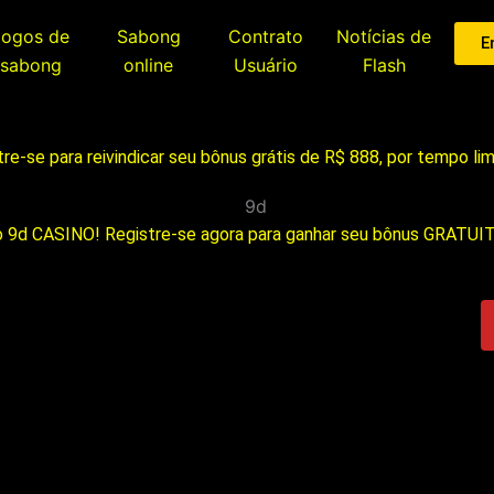
Jogos de
Sabong
Contrato
Notícias de
E
sabong
online
Usuário
Flash
re-se para reivindicar seu bônus grátis de R$ 888, por tempo lim
 9d CASINO! Registre-se agora para ganhar seu bônus GRATUI