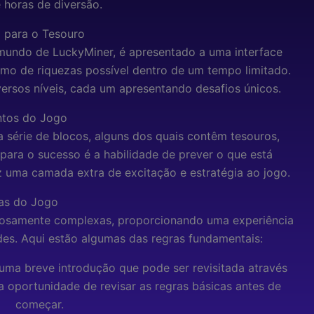
 horas de diversão.
 para o Tesouro
undo de LuckyMiner, é apresentado a uma interface
imo de riquezas possível dentro de um tempo limitado.
ersos níveis, cada um apresentando desafios únicos.
ntos do Jogo
série de blocos, alguns dos quais contêm tesouros,
ara o sucesso é a habilidade de prever o que está
 uma camada extra de excitação e estratégia ao jogo.
as do Jogo
nosamente complexas, proporcionando uma experiência
des. Aqui estão algumas das regras fundamentais:
a breve introdução que pode ser revisitada através
 oportunidade de revisar as regras básicas antes de
começar.