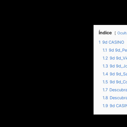
Índice
Ocult
1
9d CASINO
1.1
9d 9d_Pe
1.2
9d 9d_V
1.3
9d 9d_J
1.4
9d 9d_Sa
1.5
9d 9d_Co
1.7
Descubra
1.8
Descubra
1.9
9d CASIN