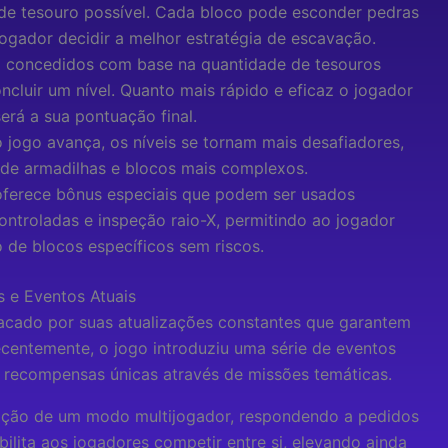
de tesouro possível. Cada bloco pode esconder pedras
ogador decidir a melhor estratégia de escavação.
 concedidos com base na quantidade de tesouros
cluir um nível. Quanto mais rápido e eficaz o jogador
será a sua pontuação final.
jogo avança, os níveis se tornam mais desafiadores,
 de armadilhas e blocos mais complexos.
ferece bônus especiais que podem ser usados
ntroladas e inspeção raio-X, permitindo ao jogador
o de blocos específicos sem riscos.
s e Eventos Atuais
acado por suas atualizações constantes que garantem
centemente, o jogo introduziu uma série de eventos
 recompensas únicas através de missões temáticas.
dição de um modo multijogador, respondendo a pedidos
ilita aos jogadores competir entre si, elevando ainda