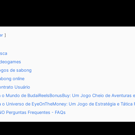
ar
sca
ideogames
ogos de sabong
bong online
ntrato Usuário
 o Mundo de BudaiReelsBonusBuy: Um Jogo Cheio de Aventuras
 o Universo de EyeOnTheMoney: Um Jogo de Estratégia e Tática F
O Perguntas Frequentes - FAQs