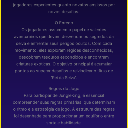
jogadores experientes quanto novatos ansiosos por
novos desafios.
O Enredo
Os jogadores assumem o papel de valentes
aventureiros que devem desvendar os segredos da
selva e enfrentar seus perigos ocultos. Com cada
movimento, eles exploram regiões desconhecidas,
descobrem tesouros escondidos e encontram
criaturas exóticas. O objetivo principal é acumular
pontos ao superar desafios e reivindicar o título de
'Rei da Selva'.
Regras do Jogo
Para participar de JungleKing, é essencial
compreender suas regras primárias, que determinam
o ritmo e a estratégia de jogo. A estrutura das regras
foi desenhada para proporcionar um equilíbrio entre
sorte e habilidade.