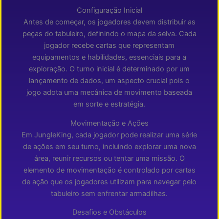
Configuração Inicial
Antes de começar, os jogadores devem distribuir as
peças do tabuleiro, definindo o mapa da selva. Cada
jogador recebe cartas que representam
equipamentos e habilidades, essenciais para a
exploração. O turno inicial é determinado por um
lançamento de dados, um aspecto crucial pois o
jogo adota uma mecânica de movimento baseada
em sorte e estratégia.
Movimentação e Ações
Em JungleKing, cada jogador pode realizar uma série
de ações em seu turno, incluindo explorar uma nova
área, reunir recursos ou tentar uma missão. O
elemento de movimentação é controlado por cartas
de ação que os jogadores utilizam para navegar pelo
tabuleiro sem enfrentar armadilhas.
Desafios e Obstáculos