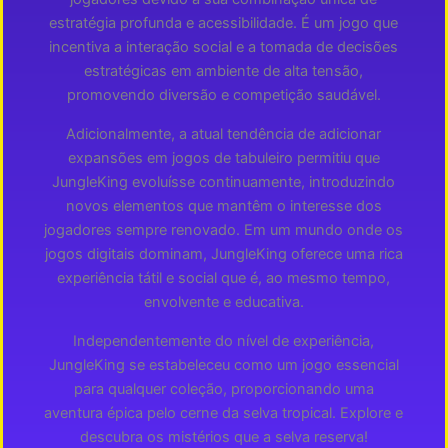
estratégia profunda e acessibilidade. É um jogo que
incentiva a interação social e a tomada de decisões
estratégicas em ambiente de alta tensão,
promovendo diversão e competição saudável.
Adicionalmente, a atual tendência de adicionar
expansões em jogos de tabuleiro permitiu que
JungleKing evoluísse continuamente, introduzindo
novos elementos que mantêm o interesse dos
jogadores sempre renovado. Em um mundo onde os
jogos digitais dominam, JungleKing oferece uma rica
experiência tátil e social que é, ao mesmo tempo,
envolvente e educativa.
Independentemente do nível de experiência,
JungleKing se estabeleceu como um jogo essencial
para qualquer coleção, proporcionando uma
aventura épica pelo cerne da selva tropical. Explore e
descubra os mistérios que a selva reserva!